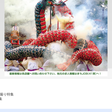
前撮り特集
集